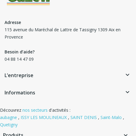
Adresse
115 avenue du Maréchal de Lattre de Tassigny 1309 Aix en
Provence
Besoin d’aide?
04 88 14 47 09
keyboard_arrow_down
L’entreprise
keyboard_arrow_down
Informations
Découvrez
nos secteurs
d'activités :
aubagne
,
ISSY LES MOULINEAUX
,
SAINT DENIS
,
Saint-Malo
,
Quetigny
Produits
