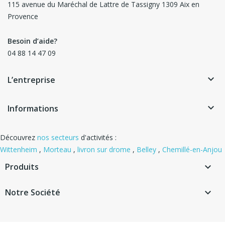
115 avenue du Maréchal de Lattre de Tassigny 1309 Aix en
Provence
Besoin d’aide?
04 88 14 47 09
keyboard_arrow_down
L’entreprise
keyboard_arrow_down
Informations
Découvrez
nos secteurs
d'activités :
Wittenheim
,
Morteau
,
livron sur drome
,
Belley
,
Chemillé-en-Anjou
Produits

Notre Société
