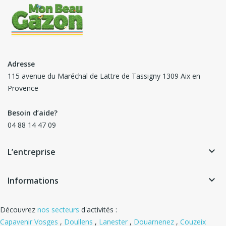
Adresse
115 avenue du Maréchal de Lattre de Tassigny 1309 Aix en
Provence
Besoin d’aide?
04 88 14 47 09
keyboard_arrow_down
L’entreprise
keyboard_arrow_down
Informations
Découvrez
nos secteurs
d'activités :
Capavenir Vosges
,
Doullens
,
Lanester
,
Douarnenez
,
Couzeix