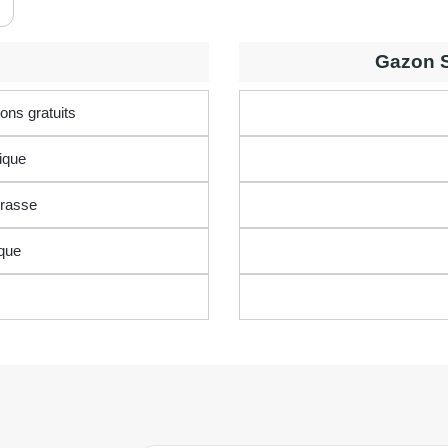
Gazon S
ons gratuits
ique
rrasse
que