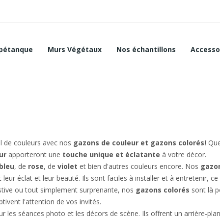
 pétanque
Murs Végétaux
Nos échantillons
Accesso
l de couleurs avec nos
gazons de couleur et gazons colorés!
Que 
ur
apporteront une
touche unique et éclatante
à votre décor.
bleu
, de
rose
, de
violet
et bien d'autres couleurs encore. Nos
gazon
eur éclat et leur beauté. Ils sont faciles à installer et à entretenir, 
stive ou tout simplement surprenante, nos
gazons colorés
sont là po
tivent l'attention de vos invités.
 les séances photo et les décors de scène. Ils offrent un arrière-pla