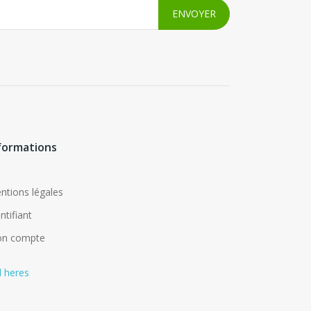
formations
ntions légales
ntifiant
n compte
d heres