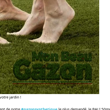
otre jardin !
ent de notre
#gazonsynthetique
le plus demandé, le BALI 50mm