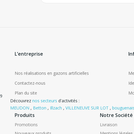
L’entreprise
In
Nos réalisations en gazons artificielles
Me
Contactez-nous
Ide
Plan du site
Mo
09
Découvrez
nos secteurs
d'activités :
MEUDON
,
Betton
,
Illzach
,
VILLENEUVE SUR LOT
,
bouguenai
Produits
Notre Société
Promotions
Livraison
Nouveaux produits
Mentions légales