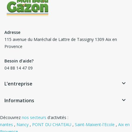
Adresse
115 avenue du Maréchal de Lattre de Tassigny 1309 Aix en
Provence
Besoin d’aide?
04 88 14 47 09
keyboard_arrow_down
L’entreprise
keyboard_arrow_down
Informations
Découvrez
nos secteurs
d'activités :
nantes
,
Nancy
,
PONT DU CHATEAU
,
Saint-Maixent-l'Ecole
,
Aix en
Provence