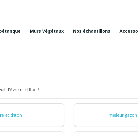
 pétanque
Murs Végétaux
Nos échantillons
Accesso
il d'Avre et d'Iton !
e et d'Iton
meileur gazon 