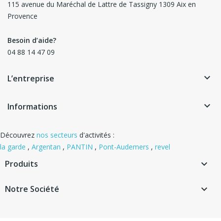
115 avenue du Maréchal de Lattre de Tassigny 1309 Aix en
Provence
Besoin d’aide?
04 88 14 47 09
keyboard_arrow_down
L’entreprise
keyboard_arrow_down
Informations
Découvrez
nos secteurs
d'activités :
la garde
,
Argentan
,
PANTIN
,
Pont-Audemers
,
revel
Produits

Notre Société
