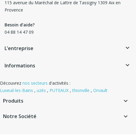
115 avenue du Maréchal de Lattre de Tassigny 1309 Aix en
Provence
Besoin d’aide?
04 88 14 47 09
keyboard_arrow_down
L’entreprise
keyboard_arrow_down
Informations
Découvrez
nos secteurs
d'activités :
Luxeuil-les-Bains
,
uzès
,
PUTEAUX
,
thionville
,
Orvault
Produits

Notre Société
