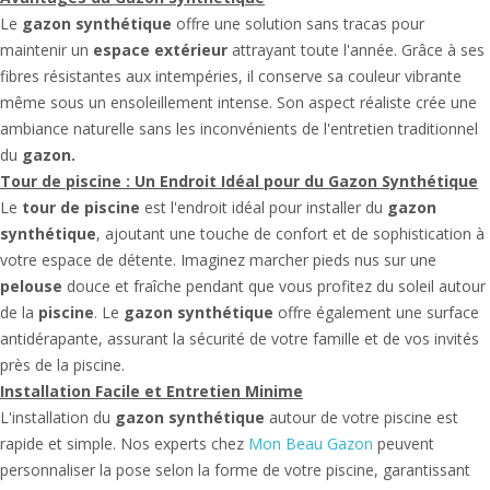
Le
gazon synthétique
offre une solution sans tracas pour
maintenir un
espace extérieur
attrayant toute l'année. Grâce à ses
fibres résistantes aux intempéries, il conserve sa couleur vibrante
même sous un ensoleillement intense. Son aspect réaliste crée une
ambiance naturelle sans les inconvénients de l'entretien traditionnel
du
gazon.
Tour de piscine
: Un Endroit Idéal pour du
Gazon Synthétique
Le
tour de piscine
est l'endroit idéal pour installer du
gazon
synthétique
, ajoutant une touche de confort et de sophistication à
votre espace de détente. Imaginez marcher pieds nus sur une
pelouse
douce et fraîche pendant que vous profitez du soleil autour
de la
piscine
. Le
gazon synthétique
offre également une surface
antidérapante, assurant la sécurité de votre famille et de vos invités
près de la piscine.
Installation Facile et Entretien Minime
L'installation du
gazon synthétique
autour de votre piscine est
rapide et simple. Nos experts chez
Mon Beau Gazon
peuvent
personnaliser la pose selon la forme de votre piscine, garantissant