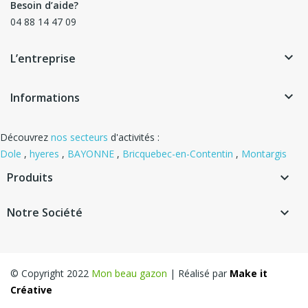
Besoin d’aide?
04 88 14 47 09
keyboard_arrow_down
L’entreprise
keyboard_arrow_down
Informations
Découvrez
nos secteurs
d'activités :
Dole
,
hyeres
,
BAYONNE
,
Bricquebec-en-Contentin
,
Montargis
Produits

Notre Société

© Copyright 2022
Mon beau gazon
| Réalisé par
Make it
Créative