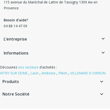
115 avenue du Maréchal de Lattre de Tassigny 1309 Aix en
Provence
Besoin d’aide?
04 88 14 47 09
keyboard_arrow_down
L’entreprise
keyboard_arrow_down
Informations
Découvrez
nos secteurs
d'activités :
VITRY SUR SEINE
,
Laon
,
Amboise
,
Plérin
,
VILLENAVE D ORNON
Produits

Notre Société
