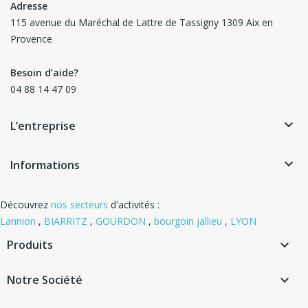
Adresse
115 avenue du Maréchal de Lattre de Tassigny 1309 Aix en
Provence
Besoin d’aide?
04 88 14 47 09
keyboard_arrow_down
L’entreprise
keyboard_arrow_down
Informations
Découvrez
nos secteurs
d'activités :
Lannion
,
BIARRITZ
,
GOURDON
,
bourgoin jallieu
,
LYON
Produits

Notre Société
