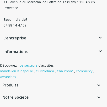
115 avenue du Maréchal de Lattre de Tassigny 1309 Aix en
Provence
Besoin d’aide?
04 88 14 47 09
keyboard_arrow_down
L’entreprise
keyboard_arrow_down
Informations
Découvrez
nos secteurs
d'activités :
mandelieu la napoule
,
Ouistreham
,
Chaumont
,
commercy
,
Avranches
Produits

Notre Société
