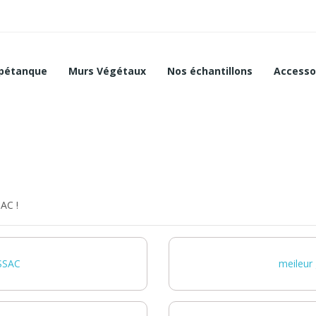
 pétanque
Murs Végétaux
Nos échantillons
Accesso
AC !
SSAC
meileur