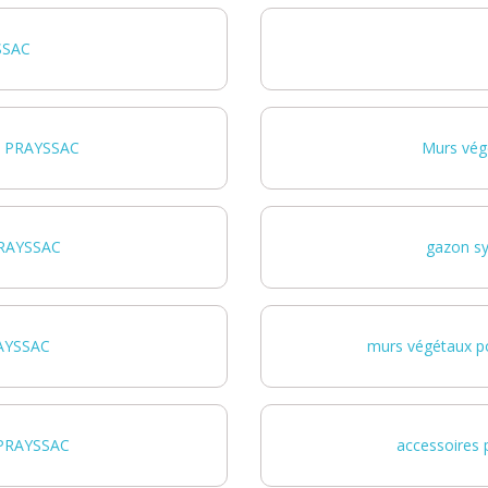
SSAC
se PRAYSSAC
Murs vég
PRAYSSAC
gazon s
RAYSSAC
murs végétaux p
x PRAYSSAC
accessoires