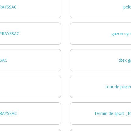
PRAYSSAC
pel
e PRAYSSAC
gazon syn
SSAC
dtex g
tour de pisc
 PRAYSSAC
terrain de sport (