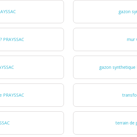
PRAYSSAC
gazon sy
e? PRAYSSAC
mur v
RAYSSAC
gazon synthetique
que PRAYSSAC
transf
YSSAC
terrain d