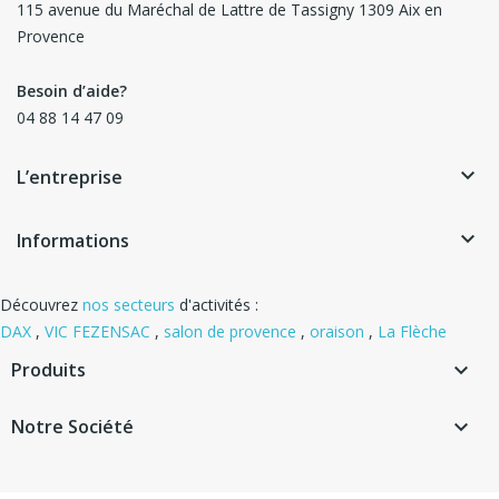
115 avenue du Maréchal de Lattre de Tassigny 1309 Aix en
Provence
Besoin d’aide?
04 88 14 47 09
keyboard_arrow_down
L’entreprise
keyboard_arrow_down
Informations
Découvrez
nos secteurs
d'activités :
DAX
,
VIC FEZENSAC
,
salon de provence
,
oraison
,
La Flèche
Produits

Notre Société
