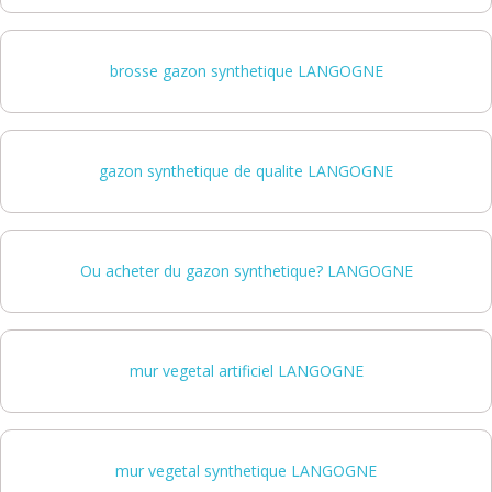
brosse gazon synthetique LANGOGNE
gazon synthetique de qualite LANGOGNE
Ou acheter du gazon synthetique? LANGOGNE
mur vegetal artificiel LANGOGNE
mur vegetal synthetique LANGOGNE