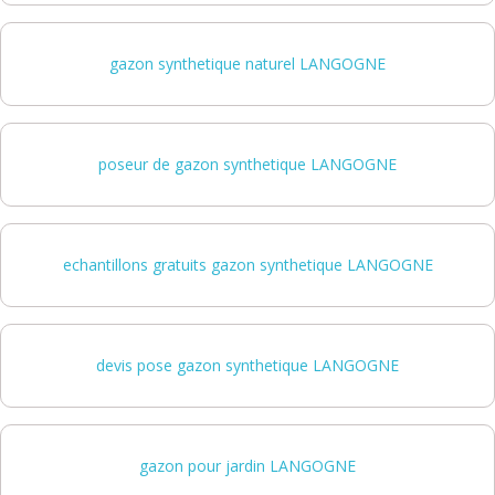
gazon synthetique naturel LANGOGNE
poseur de gazon synthetique LANGOGNE
echantillons gratuits gazon synthetique LANGOGNE
devis pose gazon synthetique LANGOGNE
gazon pour jardin LANGOGNE