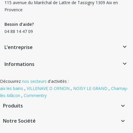
115 avenue du Maréchal de Lattre de Tassigny 1309 Aix en
Provence
Besoin d’aide?
04 88 14 47 09
keyboard_arrow_down
L’entreprise
keyboard_arrow_down
Informations
Découvrez
nos secteurs
d'activités :
aix les bains
,
VILLENAVE D ORNON
,
NOISY LE GRAND
,
Charnay-
lès-Mâcon
,
Commentry
Produits

Notre Société
