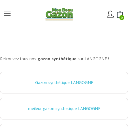
0
Retrouvez tous nos
gazon synthétique
sur LANGOGNE !
Gazon synthétique LANGOGNE
meileur gazon synthetique LANGOGNE