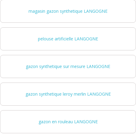
magasin gazon synthetique LANGOGNE
pelouse artificielle LANGOGNE
gazon synthetique sur mesure LANGOGNE
gazon synthetique leroy merlin LANGOGNE
gazon en rouleau LANGOGNE