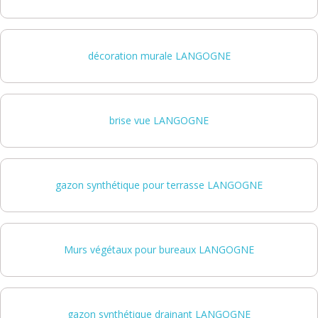
décoration murale LANGOGNE
brise vue LANGOGNE
gazon synthétique pour terrasse LANGOGNE
Murs végétaux pour bureaux LANGOGNE
gazon synthétique drainant LANGOGNE