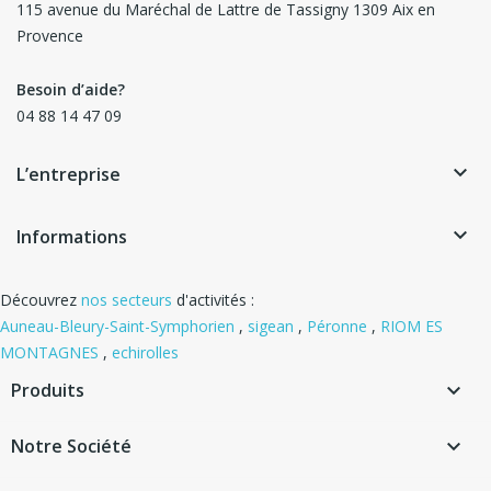
115 avenue du Maréchal de Lattre de Tassigny 1309 Aix en
Provence
Besoin d’aide?
04 88 14 47 09
keyboard_arrow_down
L’entreprise
keyboard_arrow_down
Informations
Découvrez
nos secteurs
d'activités :
Auneau-Bleury-Saint-Symphorien
,
sigean
,
Péronne
,
RIOM ES
MONTAGNES
,
echirolles
Produits

Notre Société
