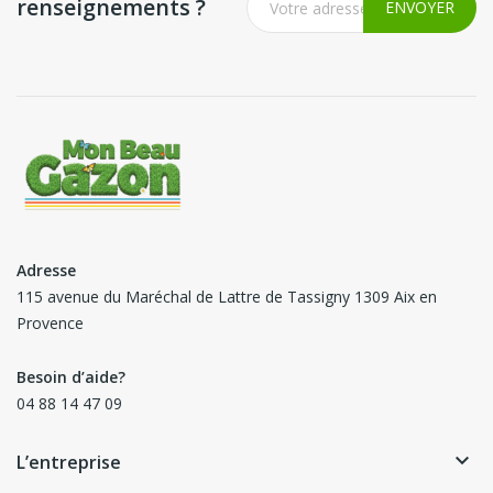
renseignements ?
Adresse
115 avenue du Maréchal de Lattre de Tassigny 1309 Aix en
Provence
Besoin d’aide?
04 88 14 47 09
keyboard_arrow_down
L’entreprise