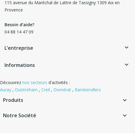
115 avenue du Maréchal de Lattre de Tassigny 1309 Aix en
Provence
Besoin d’aide?
04 88 14 47 09
keyboard_arrow_down
L’entreprise
keyboard_arrow_down
Informations
Découvrez
nos secteurs
d'activités :
Auray
,
Ouistreham
,
Creil
,
Domérat
,
Rambervillers
Produits

Notre Société
