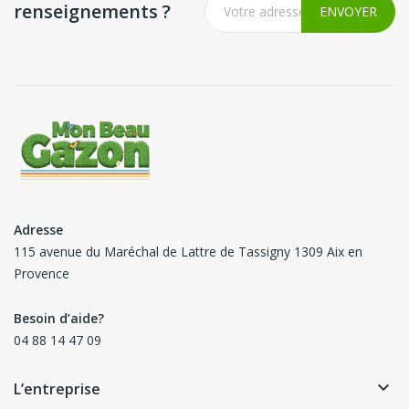
renseignements ?
Adresse
115 avenue du Maréchal de Lattre de Tassigny 1309 Aix en
Provence
Besoin d’aide?
04 88 14 47 09
keyboard_arrow_down
L’entreprise