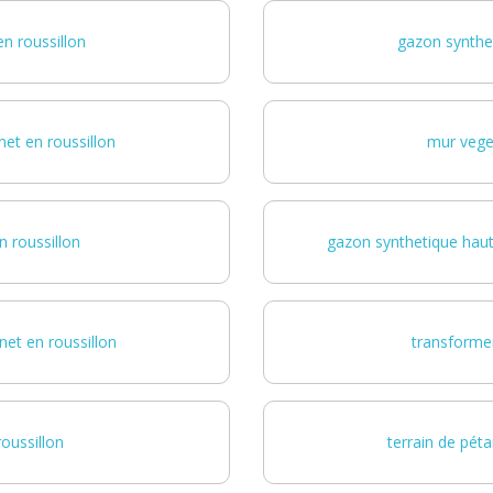
n roussillon
gazon synthet
et en roussillon
mur veget
n roussillon
gazon synthetique haut
net en roussillon
transformer
oussillon
terrain de pét