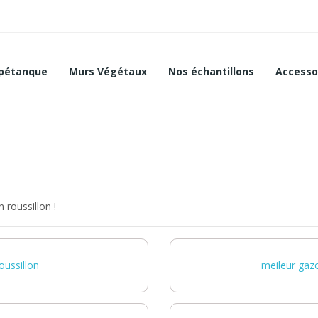
 pétanque
Murs Végétaux
Nos échantillons
Accesso
 roussillon !
oussillon
meileur gazo